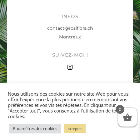
INFOS
contact@rosiflora.ch
Montreux
SUIVEZ-MOI !
Nous utilisons des cookies sur notre site Web pour vous
offrir l'expérience la plus pertinente en mémorisant vos
Copyright © 2022 – Rosiflora
préférences et vos visites répétées. En cliquant sur
Site internet en Suisse romande
– Créé par
e-Medias
0
"Accepter tout", vous consentez à l'utilisation de tous les
cookies.
Paramètres des cookies
Accepter